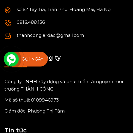
số 62 Tây Trà, Trần Phú, Hoàng Mai, Hà Nội
0916.488.136
thanhcong.erdac@gmail.com
Thông tin công ty
GỌI NGAY
Công ty TNHH xây dựng và phát triển tài nguyên môi
trường THÀNH CÔNG
Mã số thuế: 0109946973
Giám đốc: Phương Thị Tâm
Tin tức