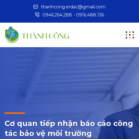
thanhcong.erdac@gmail.com
0946.264.288 - 0916.488.136
Cơ quan tiếp nhận báo cáo công
tác bảo vệ môi trường