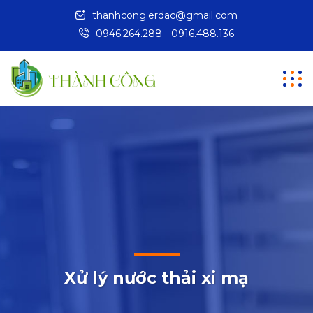
thanhcong.erdac@gmail.com
0946.264.288 - 0916.488.136
Xử lý nước thải xi mạ