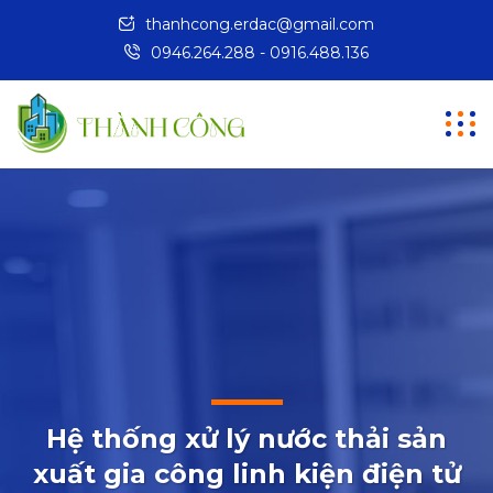
thanhcong.erdac@gmail.com
0946.264.288 - 0916.488.136
Hệ thống xử lý nước thải sản
xuất gia công linh kiện điện tử