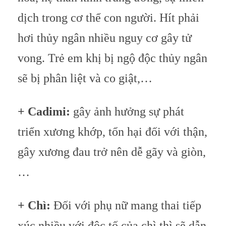
dịch trong cơ thể con người. Hít phải
hơi thủy ngân nhiều nguy cơ gây tử
vong. Trẻ em khị bị ngộ độc thủy ngân
sẽ bị phân liệt và co giật,…
+ Cadimi:
gây ảnh hưởng sự phát
triển xương khớp, tổn hại đối với thận,
gây xương đau trở nên dễ gãy và giòn,
…
+ Chì:
Đối với phụ nữ mang thai tiếp
xúc nhiều với độc tố của chì thì sẽ dẫn