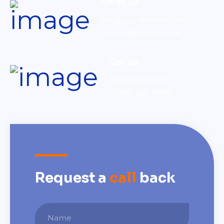
Email us
info@yourdomain.com
support@name.com
Call us
(+088) 589-8745
(+088) 222-9999
Request a
call
back