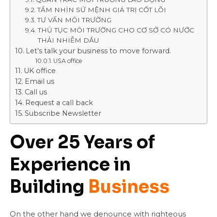
TẦM NHÌN SỨ MỆNH GIÁ TRỊ CỐT LÕI
TƯ VẤN MÔI TRƯỜNG
THỦ TỤC MÔI TRƯỜNG CHO CƠ SỞ CÓ NƯỚC
THẢI NHIỄM DẦU
Let’s talk your business to move forward.
USA office
UK office
Email us
Call us
Request a call back
Subscribe Newsletter
Over 25 Years of
Experience in
Building
Business
On the other hand we denounce with righteous