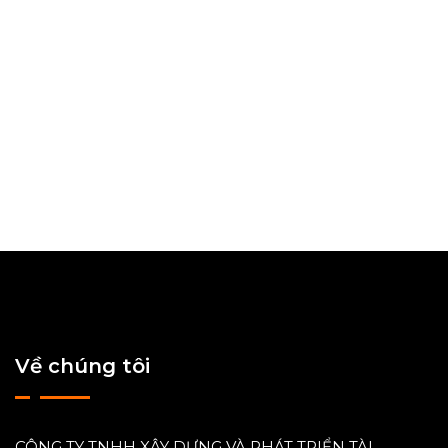
Subscribe Newsletter
Về chúng tôi
CÔNG TY TNHH XÂY DỰNG VÀ PHÁT TRIỂN TÀI