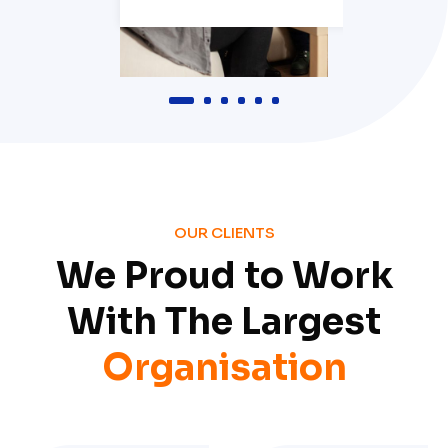
1
2
3
4
5
6
OUR CLIENTS
We Proud to Work
With The Largest
Organisation