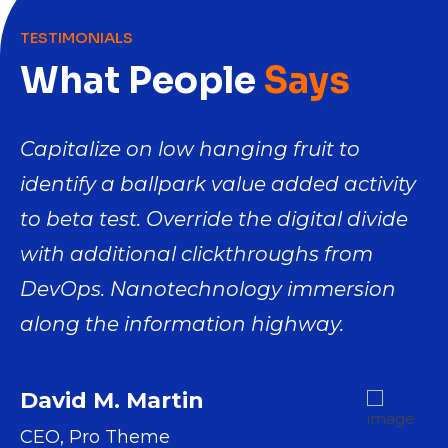
TESTIMONIALS
What People
Says
Capitalize on low hanging fruit to
Ca
y
identify a ballpark value added activity
id
to beta test. Override the digital divide
to
with additional clickthroughs from
w
DevOps. Nanotechnology immersion
D
along the information highway.
a
David M. Martin
J
CEO, Pro Theme
M