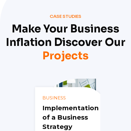
CASE STUDIES
Make Your Business
Inflation Discover Our
Projects
CONSUL
y
Digit
BUSINESS
d
Implementation
Cust
s
of a Business
Expe
Strategy
Strat