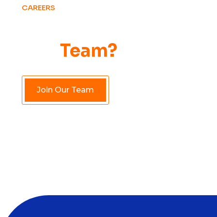
CAREERS
Want to Be Part of
Our
Team?
Join Our Team