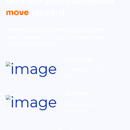
Let’s talk your business to
move
forward.
Leverage agile frameworks to provide a
robust synopsis for high level overviews
iterative approaches.
USA office
55 Gerad Lane, NY
11201, USA
UK office
96 Bali Road, NYGD
4578, UK