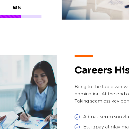
85%
Careers His
Bring to the table win-wi
domination. At the end o
Taking seamless key per
Ad nauseum souvlak
Est igpay atinlay m