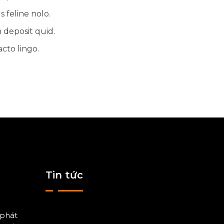
 feline nolo.
 deposit quid.
cto lingo.
Tin tức
 phát