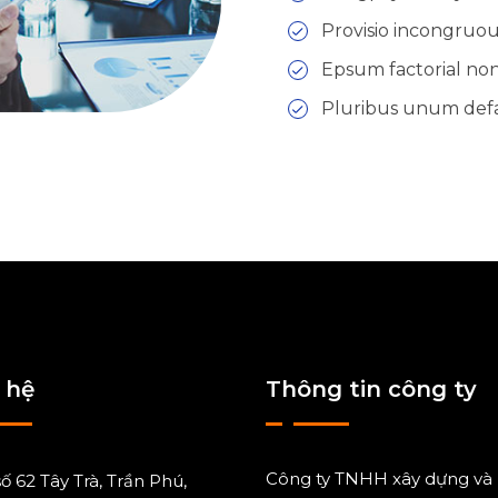
Provisio incongruous
Epsum factorial non
Pluribus unum defa
 hệ
Thông tin công ty
Công ty TNHH xây dựng và
số 62 Tây Trà, Trần Phú,