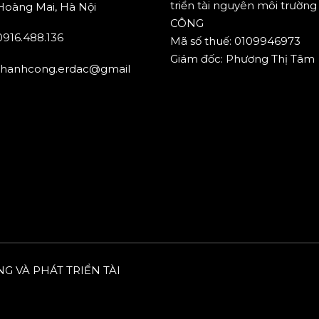
triển tài nguyên môi trườ
Hoàng Mai, Hà Nội
CÔNG
0916.488.136
Mã số thuế: 0109946973
Giám đốc: Phương Thị Tâm
thanhcong.erdac@gmail.com
NG VÀ PHÁT TRIỂN TÀI