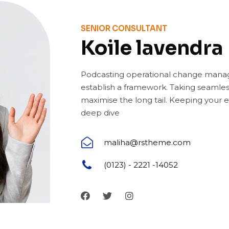
SENIOR CONSULTANT
Koile lavendra
Podcasting operational change manag
establish a framework. Taking seamles
maximise the long tail. Keeping your 
deep dive
maliha@rstheme.com
(0123) - 2221 -14052