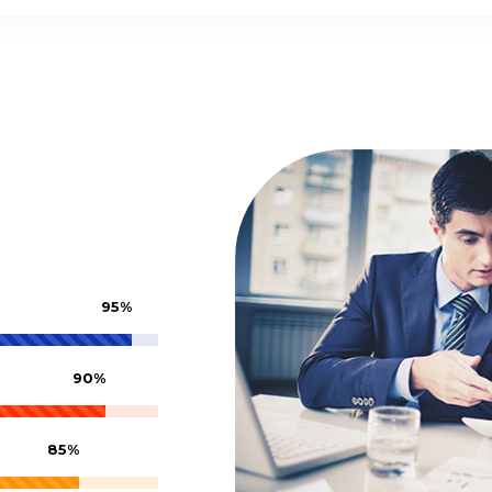
95%
90%
85%