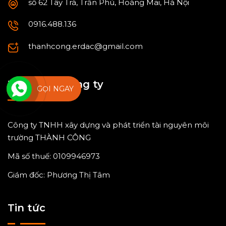
số 62 Tây Trà, Trần Phú, Hoàng Mai, Hà Nội
0916.488.136
thanhcong.erdac@gmail.com
Thông tin công ty
GỌI NGAY
Công ty TNHH xây dựng và phát triển tài nguyên môi
trường THÀNH CÔNG
Mã số thuế: 0109946973
Giám đốc: Phương Thị Tâm
Tin tức