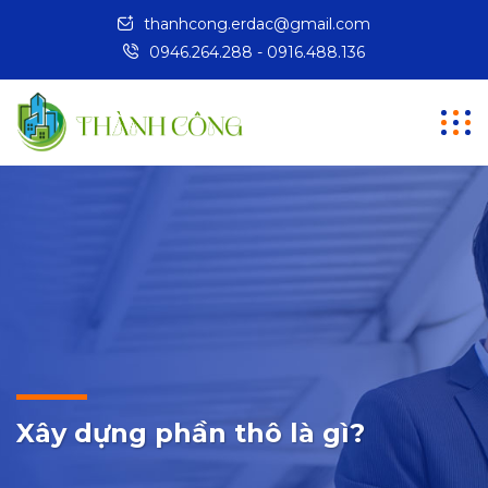
thanhcong.erdac@gmail.com
0946.264.288 - 0916.488.136
Xây dựng phần thô là gì?