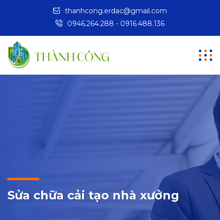
thanhcong.erdac@gmail.com
0946.264.288 - 0916.488.136
Sửa chữa cải tạo nhà xưởng