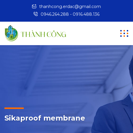
thanhcong.erdac@gmail.com
0946.264.288 - 0916.488.136
Sikaproof membrane