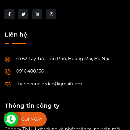
Liên hệ
số 62 Tây Trà, Trần Phú, Hoàng Mai, Hà Nội
0916.488.136
thanhcong.erdac@gmail.com
Thông tin công ty
GỌI NGAY
Công ty TNHH xây dựng và phát triển tài nguyên môi