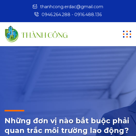
thanhcong.erdac@gmail.com
0946.264.288 - 0916.488.136
Những đơn vị nào bắt buộc phải
quan trắc môi trường lao động?