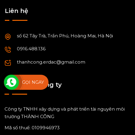
Liên hệ
số 62 Tây Trà, Trần Phú, Hoàng Mai, Hà Nội
0916.488.136
thanhcong.erdac@gmail.com
GỌI NGAY
Thông tin công ty
Công ty TNHH xây dựng và phát triển tài nguyên môi
trường THÀNH CÔNG
Mã số thuế: 0109946973