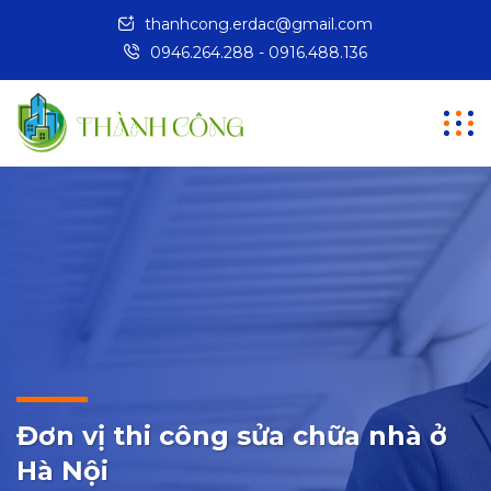
thanhcong.erdac@gmail.com
0946.264.288 - 0916.488.136
Đơn vị thi công sửa chữa nhà ở
Hà Nội