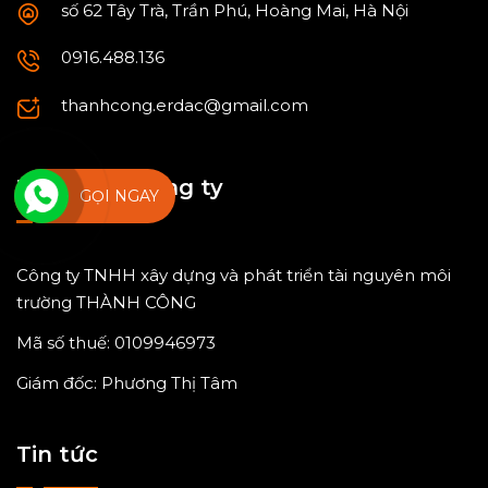
số 62 Tây Trà, Trần Phú, Hoàng Mai, Hà Nội
0916.488.136
thanhcong.erdac@gmail.com
Thông tin công ty
GỌI NGAY
Công ty TNHH xây dựng và phát triển tài nguyên môi
trường THÀNH CÔNG
Mã số thuế: 0109946973
Giám đốc: Phương Thị Tâm
Tin tức