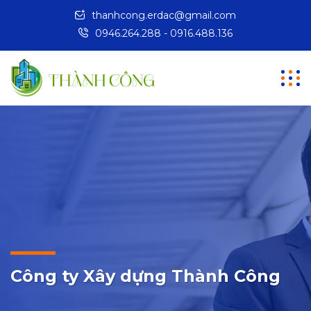
thanhcong.erdac@gmail.com
0946.264.288 - 0916.488.136
Công ty Xây dựng Thành Công