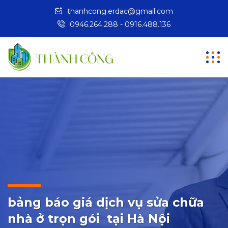
thanhcong.erdac@gmail.com
0946.264.288 - 0916.488.136
bảng báo giá dịch vụ sửa chữa
nhà ở trọn gói tại Hà Nội