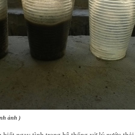
ình ảnh )