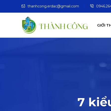
thanhcong.erdac@gmail.com
0946.264
GIỚI T
7 kiể