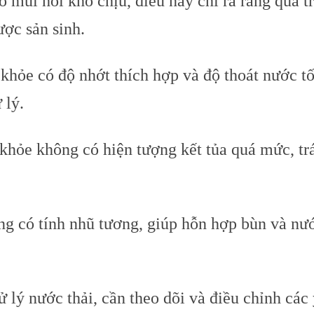
mùi hôi khó chịu, điều này chỉ ra rằng quá tr
ược sản sinh.
 khỏe có độ nhớt thích hợp và độ thoát nước t
 lý.
 khỏe không có hiện tượng kết tủa quá mức, tr
g có tính nhũ tương, giúp hỗn hợp bùn và nước
ử lý nước thải, cần theo dõi và điều chỉnh các