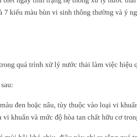
 biết ngay tình trạng hệ thống xử lý nước thải
là 7 kiểu màu bùn vi sinh thông thường và ý n
trong quá trình xử lý nước thải làm việc hiệu q
 sau:
màu đen hoặc nâu, tùy thuộc vào loại vi khuẩ
ủa vi khuẩn và mức độ hòa tan chất hữu cơ tron