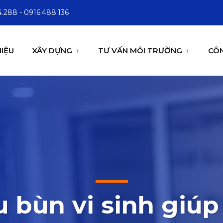
.288 - 0916.488.136
HIỆU
XÂY DỰNG
TƯ VẤN MÔI TRƯỜNG
CÔN
u bùn vi sinh giú