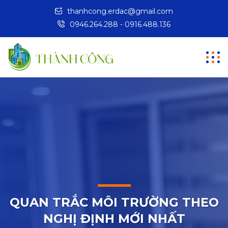
thanhcong.erdac@gmail.com
0946.264.288 - 0916.488.136
QUAN TRẮC MÔI TRƯỜNG THEO
NGHỊ ĐỊNH MỚI NHẤT