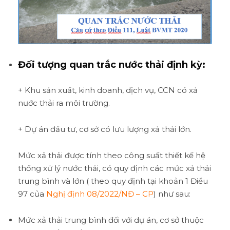
Đố
i t
ượ
ng quan trắc n
ướ
c th
ả
i
đị
nh k
ỳ
:
+ Khu sản xuất, kinh doanh, dịch vụ, CCN có xả
nước thải ra môi trường.
+ Dự án đầu tư, cơ sở có lưu lượng xả thải lớn.
Mức xả thải được tính theo công suất thiết kế hệ
thống xử lý nước thải, có quy định các mức xả thải
trung bình và lớn ( theo quy định tại khoản 1 Điều
97 của
Nghị định 08/2022/NĐ – CP
) như sau:
Mức xả thải trung bình đối với dự án, cơ sở thuộc