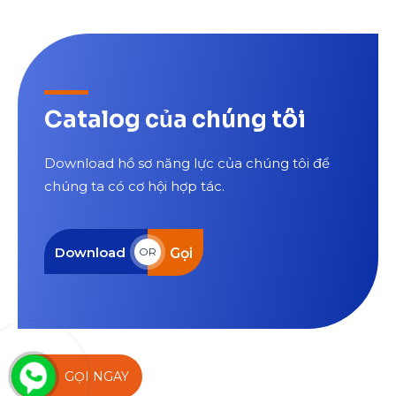
Catalog của chúng tôi
Download hồ sơ năng lực của chúng tôi để
chúng ta có cơ hội hợp tác.
Download
Gọi
OR
GỌI NGAY