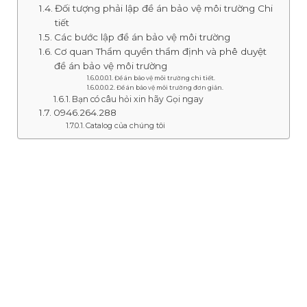
Đối tượng phải lập đề án bảo vệ môi trường Chi
tiết
Các bước lập đề án bảo vệ môi trường
Cơ quan Thẩm quyền thẩm định và phê duyệt
đề án bảo vệ môi trường
Đề án bảo vệ môi trường chi tiết.
Đề án bảo vệ môi trường đơn giản.
Bạn có câu hỏi xin hãy Gọi ngay
0946.264.288
Catalog của chúng tôi
SERVICES
Đề Án Bảo Vệ Môi Trường
thực chất là một loại thủ tục Hồ sơ pháp lý.
Các doanh nghiệp cần phải lập bổ sung sau
khi đã lỡ đi vào hoạt động sản xuất.Khi
chưa có báo cáo đánh giá tác động môi
trường ĐTM hoặc kế hoạch bảo vệ môi
trường theo quy định của Pháp luật.